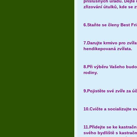
příslušných úřadů. Dejte
zřizování útulků, kde se z
6.Staňte se členy Best Fr
7.Darujte krmivo pro zvíř
hendikepovaná zvířata.
8.Při výběru Vašeho budo
rodiny.
9.Pojistěte své zvíře za ú
10.Cvičte a socializujte 
11.Přidejte se ke kastrač
svého bydliště s kastra