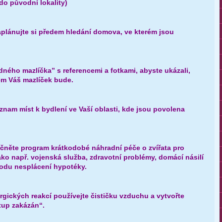
do původní lokality)
aplánujte si předem hledání domova, ve kterém jsou
dného mazlíčka” s referencemi a fotkami, abyste ukázali,
m Váš mazlíček bude.
eznam míst k bydlení ve Vaší oblasti, kde jsou povolena
čněte program krátkodobé náhradní péče o zvířata pro
ko např. vojenská služba, zdravotní problémy, domácí násilí
vodu nesplácení hypotéky.
rgických reakcí používejte čističku vzduchu a vytvořte
tup zakázán“.