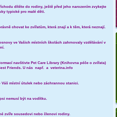
íchodu dítěte do rodiny, ještě před jeho narozením zvykejte
uky typické pro malé děti.
právně chovat ke zvířatům, která znají a k těm, která neznají.
 osnovy ve Vašich místních školách zahrnovaly vzdělávání v
ní.
nformací navštivte Pet Care Library (Knihovna péče o zvířata)
st Friends. U nás např. a veterina.info
o Váš místní útulek nebo záchrannou stanici.
 psi nemusí být na vodítku.
né zvíře sousedovi nebo členovi rodiny.