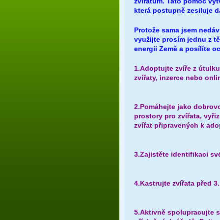
zvířatům. Tato pomoc vytv
která postupně zesiluje da
Protože sama jsem nedáv
využijte prosím jednu z 
energii Země a posílíte o
1.Adoptujte zvíře z útul
zvířaty, inzerce nebo onli
2.Pomáhejte jako dobrovo
prostory pro zvířata, vyři
zvířat připravených k ado
3.Zajistěte identifikaci sv
4.Kastrujte zvířata před 
5.Aktivně spolupracujte s