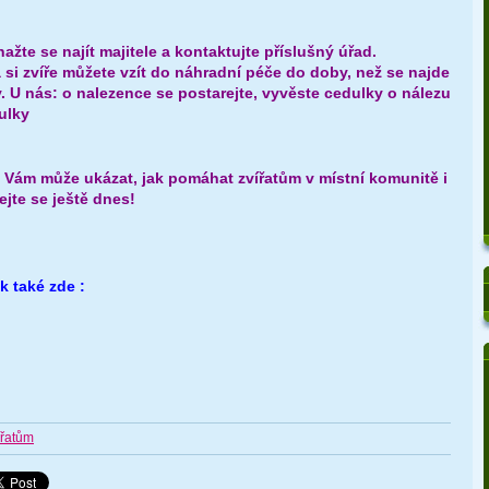
ažte se najít majitele a kontaktujte příslušný úřad.
 si zvíře můžete vzít do náhradní péče do doby, než se najde
. U nás: o nalezence se postarejte, vyvěste cedulky o nálezu
tulky
 Vám může ukázat, jak pomáhat zvířatům v místní komunitě i
jte se ještě dnes!
 také zde :
ířatům