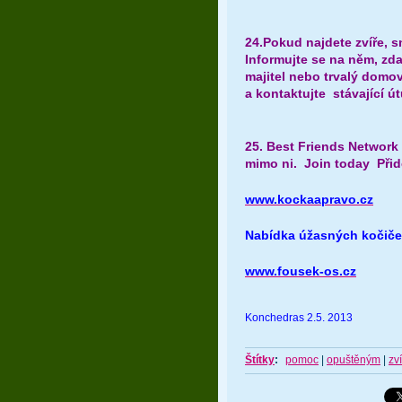
24.Pokud najdete zvíře, sn
Informujte se na něm, zda
majitel nebo trvalý domov
a kontaktujte stávající ú
25. Best Friends Network
mimo ni. Join today Přide
www.kockaapravo.cz
Nabídka úžasných kočiček
www.fousek-os.cz
Konchedras 2.5. 2013
Štítky
:
pomoc
|
opuštěným
|
zv