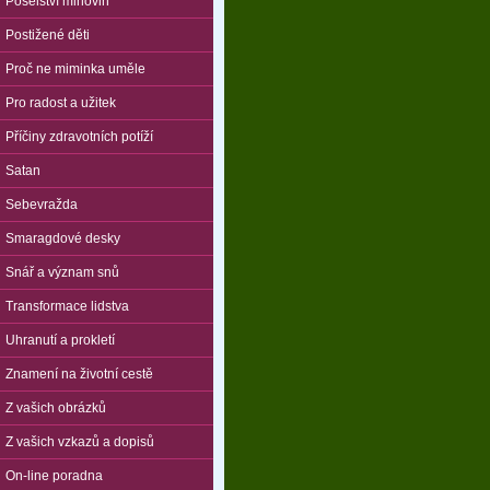
Poselství mlhovin
Postižené děti
Proč ne miminka uměle
Pro radost a užitek
Příčiny zdravotních potíží
Satan
Sebevražda
Smaragdové desky
Snář a význam snů
Transformace lidstva
Uhranutí a prokletí
Znamení na životní cestě
Z vašich obrázků
Z vašich vzkazů a dopisů
On-line poradna