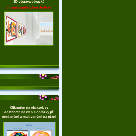
3D výstava obrázků
virtualartgallery.konchedras
Kliknutím na obrázek se
dostanete na web s obrázky již
prodanými a malovanými na přání