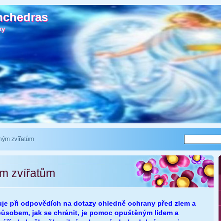
nchedras
nchedras
ky
ky
ným zvířatům
m zvířatům
je při odpovědích na dotazy ohledně ochrany před zlem a
způsobem, jak se chránit, je pomoc opuštěným lidem a