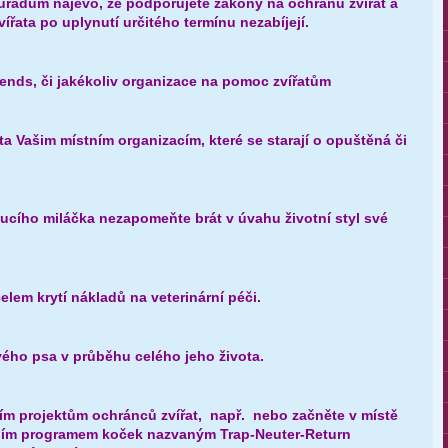
 úřadům najevo, že podporujete zákony na ochranu zvířat a
vířata po uplynutí určitého termínu nezabíjejí.
iends, či jakékoliv organizace na pomoc zvířatům
ata Vašim místním organizacím, které se starají o opuštěná či
ucího miláčka nezapomeňte brát v úvahu životní styl své
čelem krytí nákladů na veterinární péči.
svého psa v průběhu celého jeho života.
ním projektům ochránců zvířat, např. nebo začněte v místě
čním programem koček nazvaným Trap-Neuter-Return