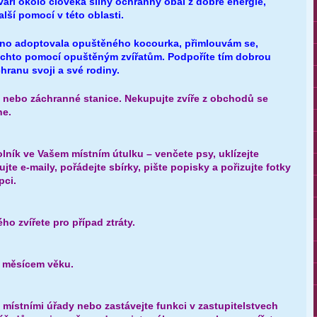
áří okolo člověka silný ochranný obal z dobré energie,
lší pomocí v této oblasti.
no adoptovala opuštěného kocourka, přimlouvám se,
těchto pomocí opuštěným zvířatům. Podpoříte tím dobrou
chranu svoji a své rodiny.
ku nebo záchranné stanice. Nekupujte zvíře z obchodů se
ne.
lník ve Vašem místním útulku – venčete psy, uklízejte
zujte e-maily, pořádejte sbírky, pište popisky a pořizujte fotky
pci.
ého zvířete pro případ ztráty.
3. měsícem věku.
 místními úřady nebo zastávejte funkci v zastupitelstvech