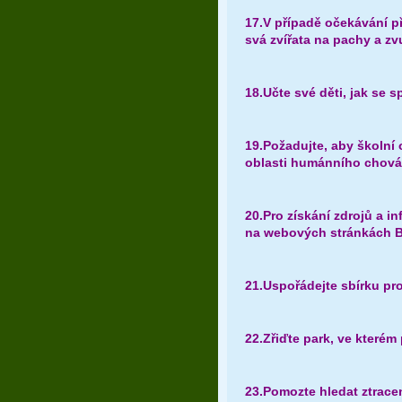
17.V případě očekávání př
svá zvířata na pachy a zv
18.Učte své děti, jak se s
19.Požadujte, aby školní
oblasti humánního chová
20.Pro získání zdrojů a i
na webových stránkách Be
21.Uspořádejte sbírku pr
22.Zřiďte park, ve kterém
23.Pomozte hledat ztrace