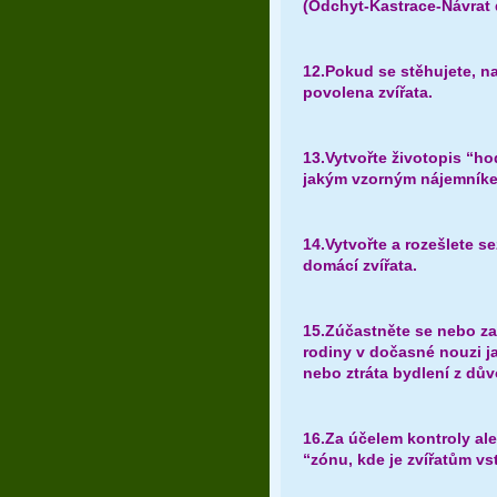
(Odchyt-Kastrace-Návrat 
12.Pokud se stěhujete, n
povolena zvířata.
13.Vytvořte životopis “ho
jakým vzorným nájemníke
14.Vytvořte a rozešlete s
domácí zvířata.
15.Zúčastněte se nebo za
rodiny v dočasné nouzi ja
nebo ztráta bydlení z dů
16.Za účelem kontroly ale
“zónu, kde je zvířatům vs