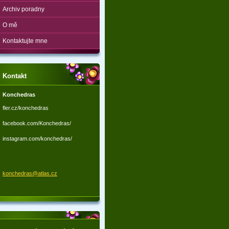
Archiv poradny
O mě
Kontaktujte mne
Kontakt
Konchedras
fler.cz/konchedras
facebook.com/Konchedras/
instagram.com/konchedras/
konchedr
as@atlas
.cz