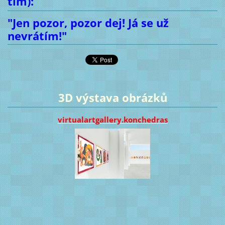
tím):
"Jen pozor, pozor dej! Já se už
nevrátím!"
3D výstava obrázků
virtualartgallery.konchedras