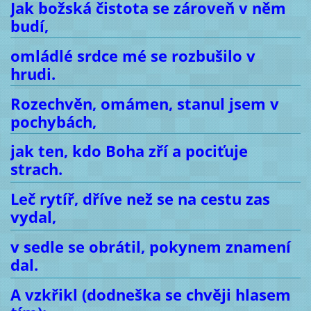
Jak božská čistota se zároveň v něm
budí,
omládlé srdce mé se rozbušilo v
hrudi.
Rozechvěn, omámen, stanul jsem v
pochybách,
jak ten, kdo Boha zří a pociťuje
strach.
Leč rytíř, dříve než se na cestu zas
vydal,
v sedle se obrátil, pokynem znamení
dal.
A vzkřikl (dodneška se chvěji hlasem