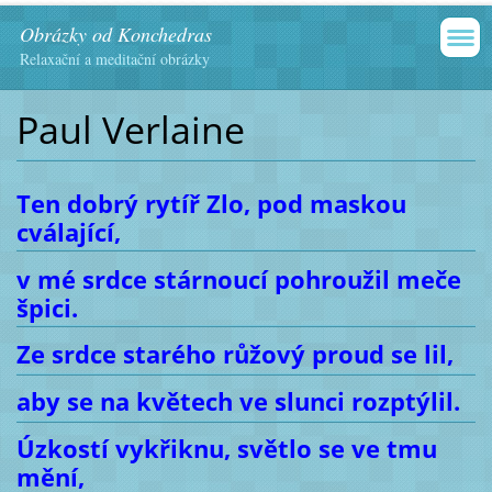
Obrázky od Konchedras
Relaxační a meditační obrázky
Paul Verlaine
Ten dobrý rytíř Zlo, pod maskou
cválající,
v mé srdce stárnoucí pohroužil meče
špici.
Ze srdce starého růžový proud se lil,
aby se na květech ve slunci rozptýlil.
Úzkostí vykřiknu, světlo se ve tmu
mění,