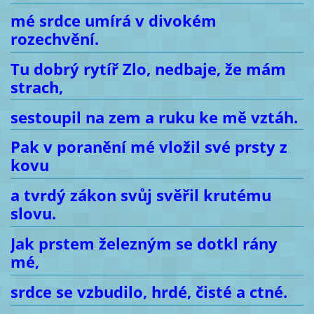
mé srdce umírá v divokém
rozechvění.
Tu dobrý rytíř Zlo, nedbaje, že mám
strach,
sestoupil na zem a ruku ke mě vztáh.
Pak v poranění mé vložil své prsty z
kovu
a tvrdý zákon svůj svěřil krutému
slovu.
Jak prstem železným se dotkl rány
mé,
srdce se vzbudilo, hrdé, čisté a ctné.