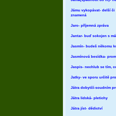
Jámu vykopávat- delší či 
znamená
Jaro- příjemná zpráva
Jantar- buď sokojen s mál
Jasmín- budeš někomu ku
Jasmínová besídka- prom
Jaspis- nechlub se tím, 
Jatky- ve sporu určitě pr
Játra dobytčí-soudním p
Játra lidská- pletichy
Játra jíst- dědictví