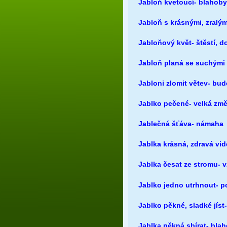
Jabloň kvetoucí- blahob
Jabloň s krásnými, zralými
Jabloňový květ- štěstí, d
Jabloň planá se suchými 
Jabloni zlomit větev- bud
Jablko pečené- velká zm
Jablečná šťáva- námaha
Jablka krásná, zdravá vid
Jablka česat ze stromu- 
Jablko jedno utrhnout- po
Jablko pěkné, sladké jíst
Jablka pěkná sbírat- blah