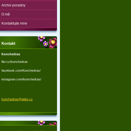
Archiv poradny
O mě
Kontaktujte mne
Kontakt
Konchedras
fler.cz/konchedras
facebook.com/Konchedras/
instagram.com/konchedras/
konchedr
as@atlas
.cz