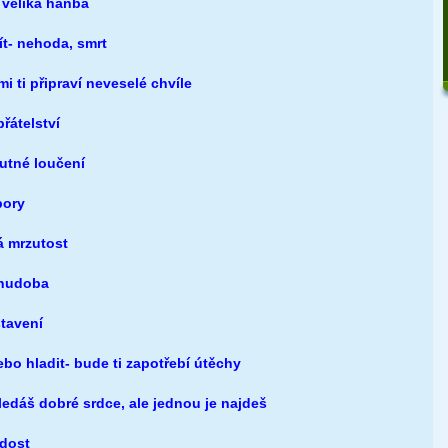
- veliká hanba
ít- nehoda, smrt
i ti připraví neveselé chvíle
přátelství
utné loučení
pory
ká mrzutost
chudoba
stavení
bo hladit- bude ti zapotřebí útěchy
ledáš dobré srdce, ale jednou je najdeš
adost