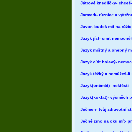
Játrové knedlíčky- chceš
Jarmark- různice a výtržn
Javor- budeš mít na růžíc
Jazyk jíst- smrt nemocné
Jazyk mrštný a ohebný mí
Jazyk cítit bolavý- nemoc
Jazyk těžký a nemůžeš-li 
Jazyk(oněmět)- neštěstí
Jazyk(koktat)- výsměch p
Ječmen- tvůj zdravotní st
Ječné zrno na oku mít- p