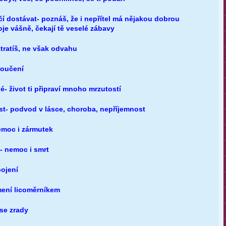
čí dostávat- poznáš, že i nepřítel má nějakou dobrou
oje vášně, čekají tě veselé zábavy
ztratíš, ne však odvahu
loučení
é- život ti připraví mnoho mrzutostí
íst- podvod v lásce, choroba, nepříjemnost
nemoc i zármutek
u- nemoc i smrt
pojení
mení licoměrníkem
 se zrady