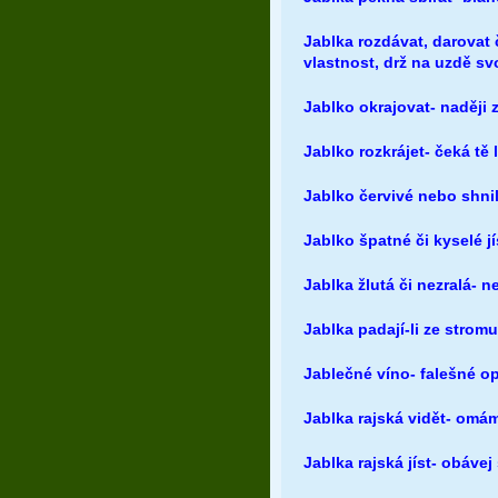
Jablka rozdávat, darovat 
vlastnost, drž na uzdě sv
Jablko okrajovat- naději 
Jablko rozkrájet- čeká tě 
Jablko červivé nebo shnil
Jablko špatné či kyselé j
Jablka žlutá či nezralá- 
Jablka padají-li ze strom
Jablečné víno- falešné o
Jablka rajská vidět- omá
Jablka rajská jíst- obávej