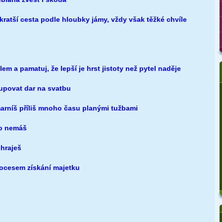
kratší cesta podle hloubky jámy, vždy však těžké chvíle
em a pamatuj, že lepší je hrst jistoty než pytel naděje
povat dar na svatbu
arníš příliš mnoho času planými tužbami
co nemáš
ohraješ
rocesem získání majetku