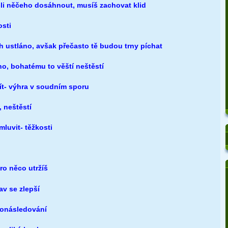
-li něčeho dosáhnout, musíš zachovat klid
osti
h ustláno, avšak přečasto tě budou trny píchat
ho
, bohatému to věští neštěstí
t- výhra v soudním sporu
, neštěstí
mluvit- těžkosti
ro něco utržíš
av se zlepší
ronásledování