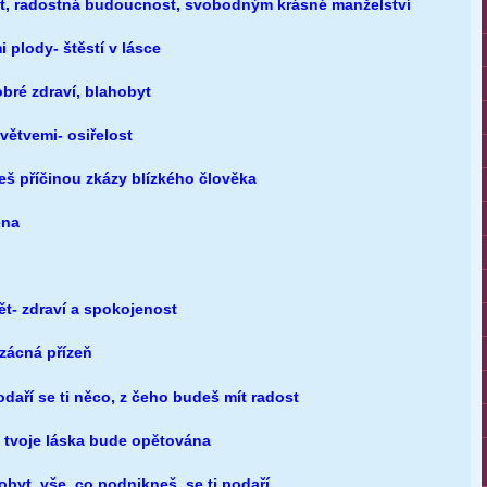
yt, radostná budoucnost, svobodným krásné manželství
 plody- štěstí v lásce
obré zdraví, blahobyt
větvemi- osiřelost
eš příčinou zkázy blízkého člověka
ěna
ět- zdraví a spokojenost
vzácná přízeň
daří se ti něco, z čeho budeš mít radost
- tvoje láska bude opětována
obyt, vše, co podnikneš, se ti podaří