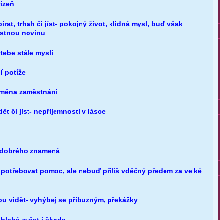
řízeň
rat, trhah či jíst- pokojný život, klidná mysl, buď však
dostnou novinu
tebe stále myslí
í potíže
 změna zaměstnání
ět či jíst- nepříjemnosti v lásce
o dobrého znamená
š potřebovat pomoc, ale nebuď příliš vděčný předem za velké
u vidět- vyhýbej se příbuzným, překážky
blahá zvěst i škoda