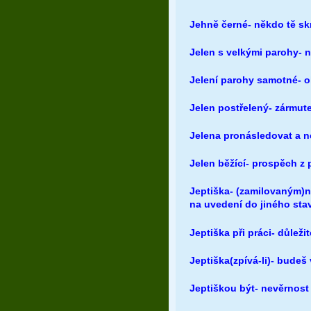
Jehně černé- někdo tě skr
Jelen s velkými parohy- ne
Jelení parohy samotné- 
Jelen postřelený- zármut
Jelena pronásledovat a nec
Jelen běžící- prospěch z
Jeptiška- (zamilovaným)
na uvedení do jiného sta
Jeptiška při práci- důležit
Jeptiška(zpívá-li)- bude
Jeptiškou být- nevěrnost