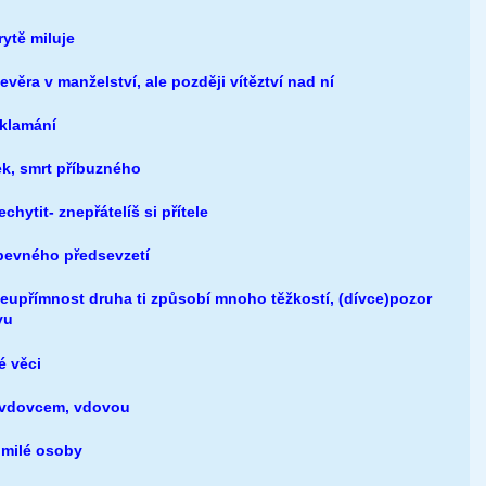
ytě miluje
věra v manželství, ale později vítěztví nad ní
oklamání
ek
, smrt příbuzného
hytit- znepřátelíš si přítele
 pevného předsevzetí
neupřímnost druha ti způsobí mnoho těžkost
í, (dívce)pozor
vu
é věci
š vdovcem, vdovou
 milé osoby