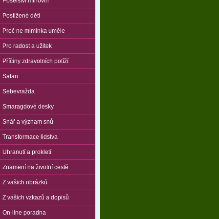
Poselství mlhovin
Postižené děti
Proč ne miminka uměle
Pro radost a užitek
Příčiny zdravotních potíží
Satan
Sebevražda
Smaragdové desky
Snář a význam snů
Transformace lidstva
Uhranutí a prokletí
Znamení na životní cestě
Z vašich obrázků
Z vašich vzkazů a dopisů
On-line poradna