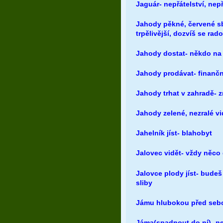
Jaguár- nepřátelství, nep
Jahody pěkné, červené sbí
trpělivější, dozvíš se ra
Jahody dostat- někdo na 
Jahody prodávat- finančn
Jahody trhat v zahradě-
Jahody zelené, nezralé vid
Jahelník jíst- blahobyt
Jalovec vidět- vždy něc
Jalovce plody jíst- bude
sliby
Jámu hlubokou před sebo
Jáma(spadnout do ní)- ne