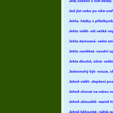
Jed( cokoliv s ním dělat)
Jed jíst nebo po něm umř
Jehla- hádky s přítelkyněm
Jehlu vidět- mít veliké ne
Jehla darovaná- velmi sm
Jehlu navlékat- soudní s
Jehla dlouhá, silná- veli
Jednonohý být- nouze, 
Jehně vidět- zlepšení po
Jehně chovat na rukou ne
Jehně zbloudilé- marně h
Jehně bělounké- náhlá r