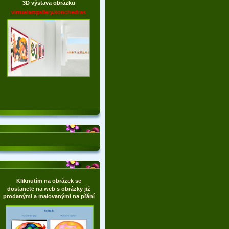
3D výstava obrázků
virtualartgallery.konchedras
Kliknutím na obrázek se
dostanete na web s obrázky již
prodanými a malovanými na přání