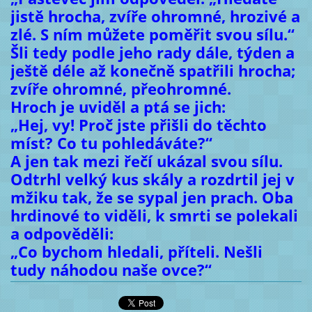
jistě hrocha, zvíře ohromné, hrozivé a
zlé. S ním můžete poměřit svou sílu.“
Šli tedy podle jeho rady dále, týden a
ještě déle až konečně spatřili hrocha;
zvíře ohromné, přeohromné.
Hroch je uviděl a ptá se jich:
„Hej, vy! Proč jste přišli do těchto
míst? Co tu pohledáváte?“
A jen tak mezi řečí ukázal svou sílu.
Odtrhl velký kus skály a rozdrtil jej v
mžiku tak, že se sypal jen prach. Oba
hrdinové to viděli, k smrti se polekali
a odpověděli:
„Co bychom hledali, příteli. Nešli
tudy náhodou naše ovce?“