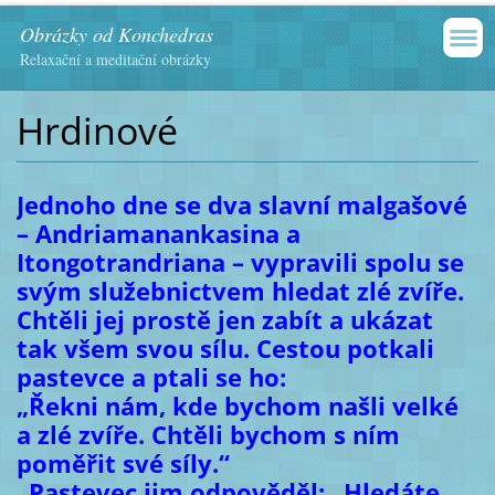
Obrázky od Konchedras
Relaxační a meditační obrázky
Hrdinové
Jednoho dne se dva slavní malgašové
– Andriamanankasina a
Itongotrandriana – vypravili spolu se
svým služebnictvem hledat zlé zvíře.
Chtěli jej prostě jen zabít a ukázat
tak všem svou sílu. Cestou potkali
pastevce a ptali se ho:
„Řekni nám, kde bychom našli velké
a zlé zvíře. Chtěli bychom s ním
poměřit své síly.“
„Pastevec jim odpověděl: „Hledáte