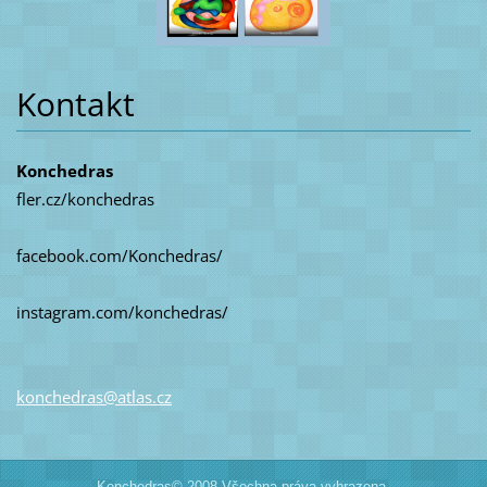
Kontakt
Konchedras
fler.cz/konchedras
facebook.com/Konchedras/
instagram.com/konchedras/
konchedr
as@atlas
.cz
Konchedras© 2008 Všechna práva vyhrazena.