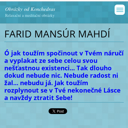
Obrázky od Konchedras
Relaxační a meditační obrázky
FARID MANSÚR MAHDÍ
Ó jak toužím spočinout v Tvém náručí
a vyplakat ze sebe celou svou
nešťastnou existenci... Tak dlouho
dokud nebude nic. Nebude radost ni
žal... nebudu já. Jak toužím
rozplynout se v Tvé nekonečné Lásce
a navždy ztratit Sebe!