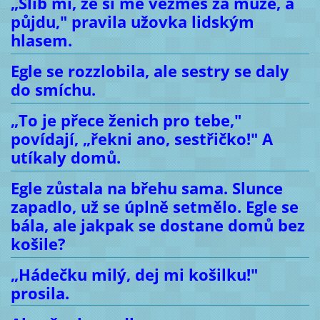
„Slib mi, že si mě vezmeš za muže, a
půjdu," pravila užovka lidským
hlasem.
Egle se rozzlobila, ale sestry se daly
do smíchu.
„To je přece ženich pro tebe,"
povídají, „řekni ano, sestřičko!" A
utíkaly domů.
Egle zůstala na břehu sama. Slunce
zapadlo, už se úplně setmělo. Egle se
bála, ale jakpak se dostane domů bez
košile?
„Hádečku milý, dej mi košilku!"
prosila.