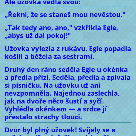
Ale užovka vedla svou:
„Řekni, že se staneš mou nevěstou."
„Tak tedy ano, ano," vzkřikla Egle,
„abys už dal pokoj!"
Užovka vylezla z rukávu. Egle popadla
košili a běžela za sestrami.
Druhý den ráno seděla Egle u okénka
a předla přízi. Seděla, předla a zpívala
si písničku. Na užovku už ani
nevzpomněla. Najednou zaslechla,
jak na dvoře něco šustí a syčí.
Vyhlédla okénkem — a srdce jí
přestalo strachy tlouci.
Dvůr byl plný užovek! Svíjely se a