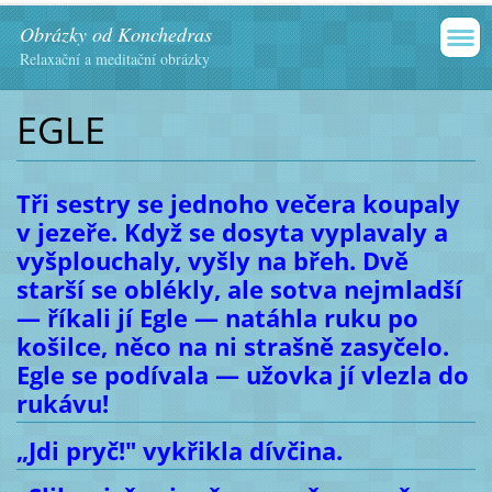
Obrázky od Konchedras
Relaxační a meditační obrázky
EGLE
Tři sestry se jednoho večera koupaly
v jezeře. Když se dosyta vyplavaly a
vyšplouchaly, vyšly na břeh. Dvě
starší se oblékly, ale sotva nejmladší
— říkali jí Egle — natáhla ruku po
košilce, něco na ni strašně zasyčelo.
Egle se podívala — užovka jí vlezla do
rukávu!
„Jdi pryč!" vykřikla dívčina.