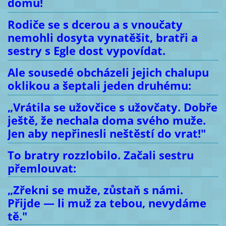
domu!
Rodiče se s dcerou a s vnoučaty
nemohli dosyta vynatěšit, bratři a
sestry s Egle dost vypovídat.
Ale sousedé obcházeli jejich chalupu
oklikou a šeptali jeden druhému:
„Vrátila se užovčice s užovčaty. Dobře
ještě, že nechala doma svého muže.
Jen aby nepřinesli neštěstí do vrat!"
To bratry rozzlobilo. Začali sestru
přemlouvat:
„Zřekni se muže, zůstaň s námi.
Přijde — li muž za tebou, nevydáme
tě."