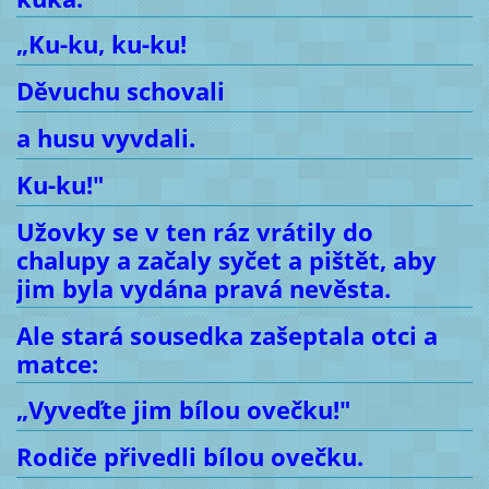
„Ku-ku, ku-ku!
Děvuchu schovali
a husu vyvdali.
Ku-ku!"
Užovky se v ten ráz vrátily do
chalupy a začaly syčet a pištět, aby
jim byla vydána pravá nevěsta.
Ale stará sousedka zašeptala otci a
matce:
„Vyveďte jim bílou ovečku!"
Rodiče přivedli bílou ovečku.