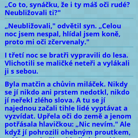
„Co to, synáčku, že i ty máš oči rudé?
Neubližovali ti?"
„Neubližovali," odvětil syn. „Celou
noc jsem nespal, hlídal jsem koně,
proto mi oči zčervenaly."
I třetí noc se bratři vypravili do lesa.
Vlichotili se maličké neteři a vylákali
ji s sebou.
Byla matčin a chůvin miláček. Nikdy
se jí nikdo ani prstem nedotkl, nikdo
jí neřekl zlého slova. A tu se jí
najednou začali tihle lidé vyptávat a
vyzvídat. Upřela oči do země a jenom
potřásala hlavičkou: „Nic nevím." Ale
když jí pohrozili ohebným proutkem,