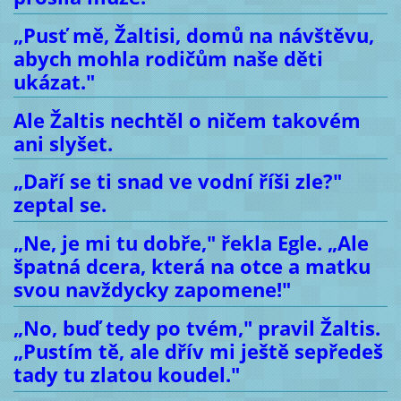
„Pusť mě, Žaltisi, domů na návštěvu,
abych mohla rodičům naše děti
ukázat."
Ale Žaltis nechtěl o ničem takovém
ani slyšet.
„Daří se ti snad ve vodní říši zle?"
zeptal se.
„Ne, je mi tu dobře," řekla Egle. „Ale
špatná dcera, která na otce a matku
svou navždycky zapomene!"
„No, buď tedy po tvém," pravil Žaltis.
„Pustím tě, ale dřív mi ještě sepředeš
tady tu zlatou koudel."