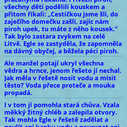
všechny děti podělili kouskem a
přitom říkali: „Cestičkou jsme šli, do
zaječího domečku zašli, zajíc nám
piroh upek, tu máte z něho kousek."
Tak bylo zastara zvykem na celé
Litvě. Egle se zastyděla, že zapomněla
na dávný obyčej, a běžela péci piroh.
Ale manžel potají ukryl všechna
vědra a hrnce, jenom řešeto jí nechal.
Jak měla v řešetě nosit vodu a mísit
těsto? Voda přece proteče a mouka
propadá.
I v tom jí pomohla stará chůva. Vzala
měkký žitný chléb a zalepila otvory.
Tak mohla Egle v řešetě zadělat a
neulít ani kapku vody a neusypat ani