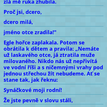
zlá mě ruka zhubila.
Proč jsi, dcero,
dcero milá,
jméno otce zradila!"
Egle hořce zaplakala. Potom se
obrátila k dětem a pravila: „Nemáte
už laskavého otce, já ztratila muže
milovaného. Nikdo nás už nepřivítá
ve vodní říši a s ničemnými vrahy pod
jednou střechou žít nebudeme. Ať se
stane tak, jak řeknu:
Synáčkové moji rodní!
Že jste pevně v slovu stáli,