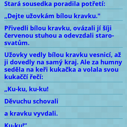
Stará sousedka poradila potřetí:
„Dejte užovkám bílou kravku."
Přivedli bílou kravku, ovázali jí šíji
červenou stuhou a odevzdali staro-
svatům.
Užovky vedly bílou kravku vesnicí, až
ji dovedly na samý kraj. Ale za humny
seděla na keři kukačka a volala svou
kukaččí řečí:
„Ku-ku, ku-ku!
Děvuchu schovali
a kravku vyvdali.
Ku-ku!“