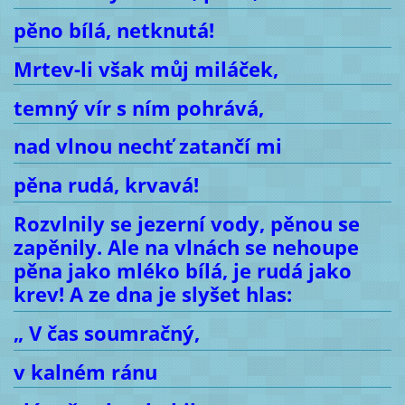
pěno bílá, netknutá!
Mrtev-li však můj miláček,
temný vír s ním pohrává,
nad vlnou nechť zatančí mi
pěna rudá, krvavá!
Rozvlnily se jezerní vody, pěnou se
zapěnily. Ale na vlnách se nehoupe
pěna jako mléko bílá, je rudá jako
krev! A ze dna je slyšet hlas:
„ V čas soumračný,
v kalném ránu