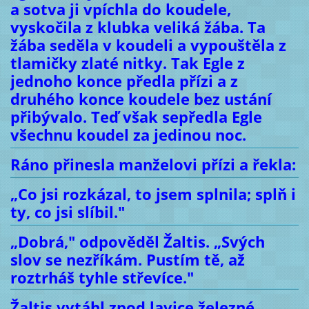
a sotva ji vpíchla do koudele,
vyskočila z klubka veliká žába. Ta
žába seděla v koudeli a vypouštěla z
tlamičky zlaté nitky. Tak Egle z
jednoho konce předla přízi a z
druhého konce koudele bez ustání
přibývalo. Teď však sepředla Egle
všechnu koudel za jedinou noc.
Ráno přinesla manželovi přízi a řekla:
„Co jsi rozkázal, to jsem splnila; splň i
ty, co jsi slíbil."
„Dobrá," odpověděl Žaltis. „Svých
slov se nezříkám. Pustím tě, až
roztrháš tyhle střevíce."
Žaltis vytáhl zpod lavice železné