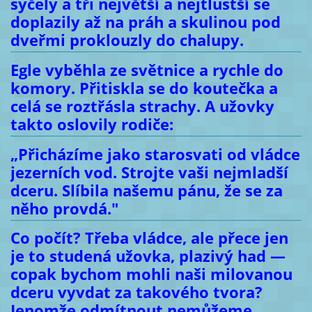
syčely a tři největší a nejtlustší se
doplazily až na práh a skulinou pod
dveřmi proklouzly do chalupy.
Egle vyběhla ze světnice a rychle do
komory. Přitiskla se do koutečka a
celá se roztřásla strachy. A užovky
takto oslovily rodiče:
„Přicházíme jako starosvati od vládce
jezerních vod. Strojte vaši nejmladší
dceru. Slíbila našemu pánu, že se za
něho provdá."
Co počít? Třeba vládce, ale přece jen
je to studená užovka, plazivý had —
copak bychom mohli naši milovanou
dceru vyvdat za takového tvora?
Jenomže odmítnout nemůžeme,