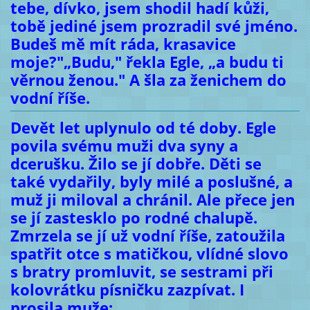
tebe, dívko, jsem shodil hadí kůži,
tobě jediné jsem prozradil své jméno.
Budeš mě mít ráda, krasavice
moje?"„Budu," řekla Egle, „a budu ti
věrnou ženou." A šla za ženichem do
vodní říše.
Devět let uplynulo od té doby. Egle
povila svému muži dva syny a
dcerušku. Žilo se jí dobře. Děti se
také vydařily, byly milé a poslušné, a
muž ji miloval a chránil. Ale přece jen
se jí zastesklo po rodné chalupě.
Zmrzela se jí už vodní říše, zatoužila
spatřit otce s matičkou, vlídné slovo
s bratry promluvit, se sestrami při
kolovrátku písničku zazpívat. I
prosila muže: