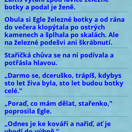
botky a podal je ženě.
Obula si Egle železné botky a od rána
do večera klopýtala po ostrých
kamenech a šplhala po skalách. Ale
na železné podešvi ani škrábnutí.
Stařičká chůva se na ni podívala a
potřásla hlavou.
„Darmo se, dceruško, trápíš, kdybys
sto let živa byla, sto let budou botky
celé."
„Poraď, co mám dělat, stařenko,"
poprosila Egle.
„Odnes je ke kováři a nařiď, ať je
vhodí do výhně."