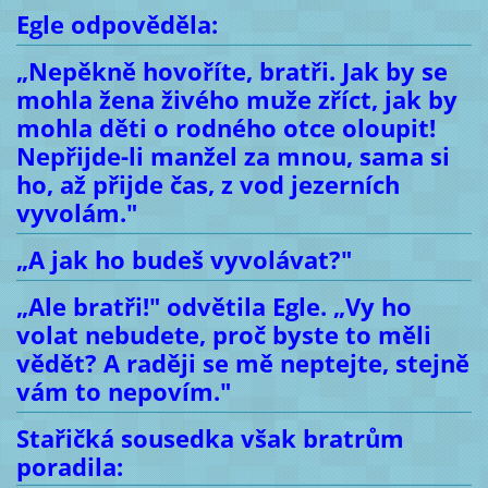
Egle odpověděla:
„Nepěkně hovoříte, bratři. Jak by se
mohla žena živého muže zříct, jak by
mohla děti o rodného otce oloupit!
Nepřijde-li manžel za mnou, sama si
ho, až přijde čas, z vod jezerních
vyvolám."
„A jak ho budeš vyvolávat?"
„Ale bratři!" odvětila Egle. „Vy ho
volat nebudete, proč byste to měli
vědět? A raději se mě neptejte, stejně
vám to nepovím."
Stařičká sousedka však bratrům
poradila: