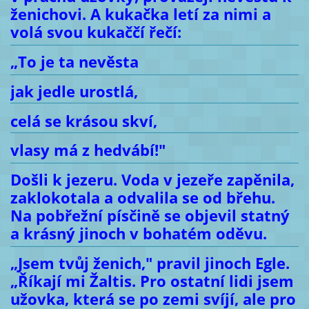
ženichovi. A kukačka letí za nimi a
volá svou kukaččí řečí:
„To je ta nevěsta
jak jedle urostlá,
celá se krásou skví,
vlasy má z hedvábí!"
Došli k jezeru. Voda v jezeře zapěnila,
zaklokotala a odvalila se od břehu.
Na pobřežní písčině se objevil statný
a krásný jinoch v bohatém oděvu.
„Jsem tvůj ženich," pravil jinoch Egle.
„Říkají mi Žaltis. Pro ostatní lidi jsem
užovka, která se po zemi svíjí, ale pro