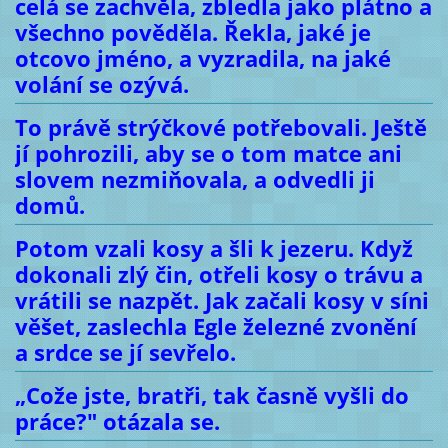
celá se zachvěla, zbledla jako plátno a
všechno pověděla. Řekla, jaké je
otcovo jméno, a vyzradila, na jaké
volání se ozývá.
To právě strýčkové potřebovali. Ještě
jí pohrozili, aby se o tom matce ani
slovem nezmiňovala, a odvedli ji
domů.
Potom vzali kosy a šli k jezeru. Když
dokonali zlý čin, otřeli kosy o trávu a
vrátili se nazpět. Jak začali kosy v síni
věšet, zaslechla Egle železné zvonění
a srdce se jí sevřelo.
„Cože jste, bratři, tak časně vyšli do
práce?" otázala se.