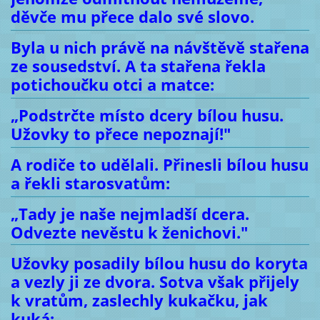
děvče mu přece dalo své slovo.
Byla u nich právě na návštěvě stařena
ze sousedství. A ta stařena řekla
potichoučku otci a matce:
„Podstrčte místo dcery bílou husu.
Užovky to přece nepoznají!"
A rodiče to udělali. Přinesli bílou husu
a řekli starosvatům:
„Tady je naše nejmladší dcera.
Odvezte nevěstu k ženichovi."
Užovky posadily bílou husu do koryta
a vezly ji ze dvora. Sotva však přijely
k vratům, zaslechly kukačku, jak
kuká: