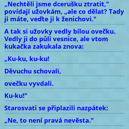
„Nechtěli jsme dcerušku ztratit,"
povídají užovkám, „ale co dělat? Tady
ji máte, veďte ji k ženichovi."
A tak si užovky vedly bílou ovečku.
Vedly ji do půli vesnice, ale vtom
kukačka zakukala znova:
„Ku-ku, ku-ku!
Děvuchu schovali,
ovečku vyvdali.
Ku-ku!"
Starosvati se připlazili nazpátek:
„Ne, to není pravá nevěsta."