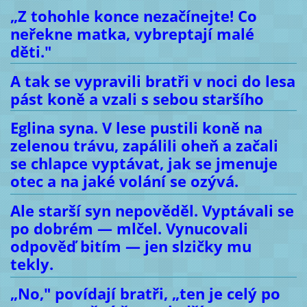
„Z tohohle konce nezačínejte! Co
neřekne matka, vybreptají malé
děti."
A tak se vypravili bratři v noci do lesa
pást koně a vzali s sebou staršího
Eglina syna. V lese pustili koně na
zelenou trávu, zapálili oheň a začali
se chlapce vyptávat, jak se jmenuje
otec a na jaké volání se ozývá.
Ale starší syn nepověděl. Vyptávali se
po dobrém — mlčel. Vynucovali
odpověď bitím — jen slzičky mu
tekly.
„No," povídají bratři, „ten je celý po