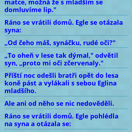
matce, možná že s mladším se
domluvíme lip."
Ráno se vrátili domů. Egle se otázala
syna:
„Od čeho máš, synáčku, rudé oči?"
„To oheň v lese tak dýmal," odvětil
syn, „proto mi oči zčervenaly."
Příští noc odešli bratři opět do lesa
koně pást a vylákali s sebou Eglina
mladšího.
Ale ani od něho se nic nedověděli.
Ráno se vrátili domů. Egle pohlédla
na syna a otázala se: