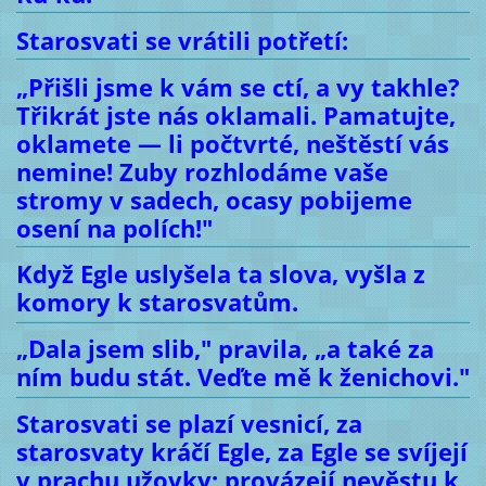
Starosvati se vrátili potřetí:
„Přišli jsme k vám se ctí, a vy takhle?
Třikrát jste nás oklamali. Pamatujte,
oklamete — li počtvrté, neštěstí vás
nemine! Zuby rozhlodáme vaše
stromy v sadech, ocasy pobijeme
osení na polích!"
Když Egle uslyšela ta slova, vyšla z
komory k starosvatům.
„Dala jsem slib," pravila, „a také za
ním budu stát. Veďte mě k ženichovi."
Starosvati se plazí vesnicí, za
starosvaty kráčí Egle, za Egle se svíjejí
v prachu užovky; provázejí nevěstu k