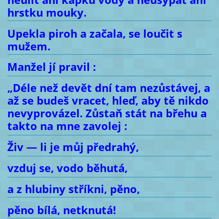
hrstku mouky.
Upekla piroh a začala, se loučit s
mužem.
Manžel jí pravil :
„Déle než devět dní tam nezůstávej, a
až se budeš vracet, hleď, aby tě nikdo
nevyprovázel. Zůstaň stát na břehu a
takto na mne zavolej :
Živ — li je můj předrahý,
vzduj se, vodo běhutá,
a z hlubiny stříkni, pěno,
pěno bílá, netknutá!