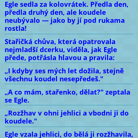
Egle sedla za kolovrátek. Předla den,
předla druhý den, ale koudele
neubývalo — jako by jí pod rukama
rostla!
Stařičká chůva, která opatrovala
nejmladší dcerku, viděla, jak Egle
přede, potřásla hlavou a pravila:
„I kdyby ses mých let dožila, stejně
všechnu koudel nesepředeš."
„A co mám, stařenko, dělat?" zeptala
se Egle.
„Rozžhav v ohni jehlici a vbodni ji do
koudele."
Egle vzala jehlici, do bělá ji rozžhavila,