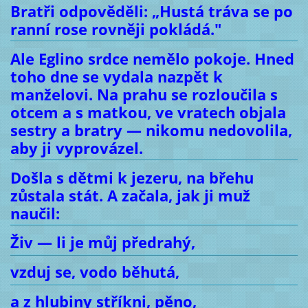
Bratři odpověděli: „Hustá tráva se po
ranní rose rovněji pokládá."
Ale Eglino srdce nemělo pokoje. Hned
toho dne se vydala nazpět k
manželovi. Na prahu se rozloučila s
otcem a s matkou, ve vratech objala
sestry a bratry — nikomu nedovolila,
aby ji vyprovázel.
Došla s dětmi k jezeru, na břehu
zůstala stát. A začala, jak ji muž
naučil:
Živ — li je můj předrahý,
vzduj se, vodo běhutá,
a z hlubiny stříkni, pěno,