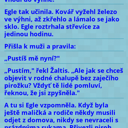
Egle tak učinila. Kovář vyžehl železo
ve výhni, až zkřehlo a lámalo se jako
sklo. Egle roztrhala střevíce za
jedinou hodinu.
Přišla k muži a pravila:
„Pustíš mě nyní?"
„Pustím," řekl Žaltis. „Ale jak se chceš
objevit v rodné chalupě bez zaječího
pirožku? Vždyť tě lidé pomluví,
řeknou, že jsi zpyšněla."
A tu si Egle vzpomněla. Když byla
ještě maličká a rodiče někdy musili
odjet z domova, nikdy se nevraceli s
prázdnýma rukama. Přivezli piroh,