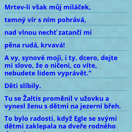
Mrtev-li však můj miláček,
temný vír s ním pohrává,
nad vlnou nechť zatančí mi
pěna rudá, krvavá!
A vy, synové moji, i ty, dcero, dejte
mi slovo, že o ničeni, co víte,
nebudete lidem vyprávět."
Děti slíbily.
Tu se Žaltis proměnil v užovku a
vynesl ženu s dětmi na jezerní břeh.
To bylo radosti, když Egle se svými
dětmi zaklepala na dveře rodného