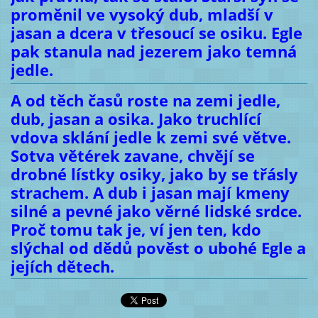
proměnil ve vysoký dub, mladší v
jasan a dcera v třesoucí se osiku. Egle
pak stanula nad jezerem jako temná
jedle.
A od těch časů roste na zemi jedle,
dub, jasan a osika. Jako truchlící
vdova sklání jedle k zemi své větve.
Sotva větérek zavane, chvějí se
drobné lístky osiky, jako by se třásly
strachem. A dub i jasan mají kmeny
silné a pevné jako věrné lidské srdce.
Proč tomu tak je, ví jen ten, kdo
slýchal od dědů pověst o ubohé Egle a
jejích dětech.