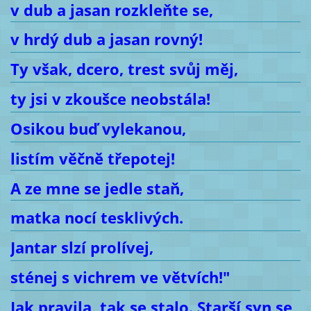
v dub a jasan rozkleňte se,
v hrdý dub a jasan rovný!
Ty však, dcero, trest svůj měj,
ty jsi v zkoušce neobstála!
Osikou buď vylekanou,
listím věčně třepotej!
A ze mne se jedle staň,
matka nocí tesklivých.
Jantar slzí prolívej,
sténej s vichrem ve větvích!"
Jak pravila, tak se stalo. Starší syn se