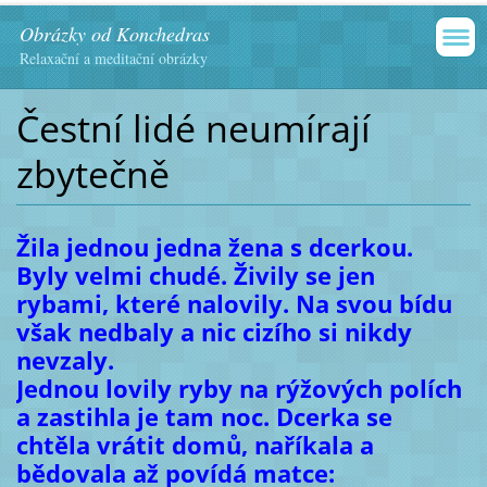
Obrázky od Konchedras
Relaxační a meditační obrázky
Čestní lidé neumírají
zbytečně
Žila jednou jedna žena s dcerkou.
Byly velmi chudé. Živily se jen
rybami, které nalovily. Na svou bídu
však nedbaly a nic cizího si nikdy
nevzaly.
Jednou lovily ryby na rýžových polích
a zastihla je tam noc. Dcerka se
chtěla vrátit domů, naříkala a
bědovala až povídá matce: