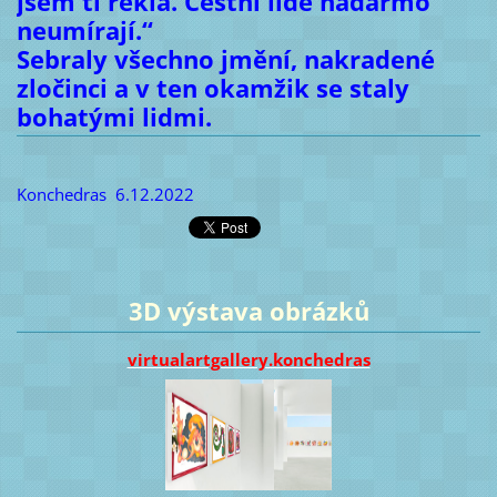
jsem ti řekla. Čestní lidé nadarmo
neumírají.“
Sebraly všechno jmění, nakradené
zločinci a v ten okamžik se staly
bohatými lidmi.
Konchedras
6.12.2022
3D výstava obrázků
virtualartgallery.konchedras