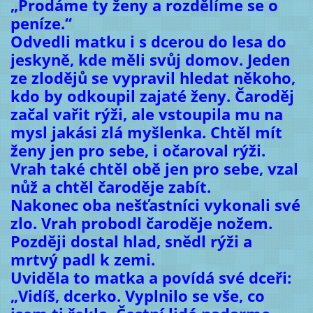
„Prodáme ty ženy a rozdělíme se o
peníze.“
Odvedli matku i s dcerou do lesa do
jeskyně, kde měli svůj domov. Jeden
ze zlodějů se vypravil hledat někoho,
kdo by odkoupil zajaté ženy. Čaroděj
začal vařit rýži, ale vstoupila mu na
mysl jakási zlá myšlenka. Chtěl mít
ženy jen pro sebe, i očaroval rýži.
Vrah také chtěl obě jen pro sebe, vzal
nůž a chtěl čaroděje zabít.
Nakonec oba nešťastníci vykonali své
zlo. Vrah probodl čaroděje nožem.
Později dostal hlad, snědl rýži a
mrtvý padl k zemi.
Uviděla to matka a povídá své dceři:
„Vidíš, dcerko. Vyplnilo se vše, co