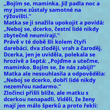
„Bojím se, maminka. Již padla noc a
my jsme zůstaly samotné na
rýžovišti.“
Matka se ji snažila upokojit a povídá:
„Neboj se, dcerko, čestní lidé nikdy
zbytečně neumírají.“
Právě v té době šli kolem čtyři
darebáci, dva zloději, vrah a čaroděj.
Dcerka, jen je uviděla, polekala se
hrozivě a šeptá: „Pojďme a utečme,
maminko. Bojím se, že nás zabijí!“
Matka ale nesouhlasila a odpověděla:
„Neboj se dcerko, dobří lidé nikdy
nezemřou nadarmo.“
Zločinci přišli blíže, ale matku s
dcerkou nenapadli. Viděli, že ženy
mají jen málo šperků a proto řekli: