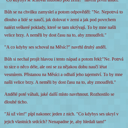
Bůh se na chvilku zamyslel a potom odpověděl: "Ne. Nepotrvá to
dlouho a lidé se naučí, jak dolovat v zemi a jak pod povrchem
nalézt veškeré poklady, které se tam ukrývají. To by mne našli
velice brzy. A neměli by dost času na to, aby zmoudřeli."
"A co kdyby ses schoval na Měsíc?" navrhl druhý anděl.
Bůh si nechal projít hlavou i tento nápad a potom řekl:"Ne. Potrvá
to sice o něco déle, ale oni se za nějakou dobu naučí létat
vesmírem. Přistanou na Měsíci a odhalí jeho tajemství. To by mne
našli velice brzy. A neměli by dost času na to, aby zmoudřeli."
Andělé poté váhali, jaké další místo navrhnout. Rozhostilo se
dlouhé ticho.
"Já už vím!" pípl nakonec jeden z nich. "Co kdybys ses ukryl v
jejich vlastních srdcích? Nenapadne je, aby hledali tam!"