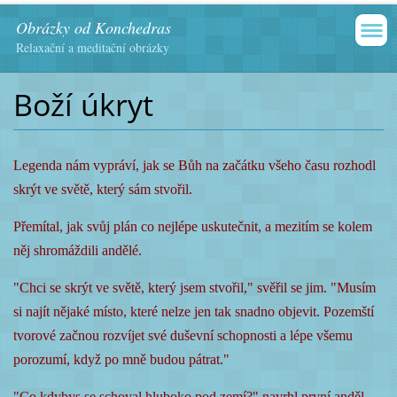
Obrázky od Konchedras
Relaxační a meditační obrázky
Boží úkryt
L
egenda nám vypráví, jak se Bůh na začátku všeho času rozhodl
skrýt ve světě, který sám stvořil.
Přemítal, jak svůj plán co nejlépe uskutečnit, a mezitím se kolem
něj shromáždili andělé.
"Chci se skrýt ve světě, který jsem stvořil," svěřil se jim. "Musím
si najít nějaké místo, které nelze jen tak snadno objevit. Pozemští
tvorové začnou rozvíjet své duševní schopnosti a lépe všemu
porozumí, když po mně budou pátrat."
"Co kdybys se schoval hluboko pod zemí?" navrhl první anděl.