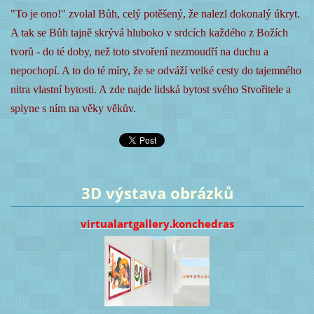
"To je ono!" zvolal Bůh, celý potěšený, že nalezl dokonalý úkryt.
A tak se Bůh tajně skrývá hluboko v srdcích každého z Božích
tvorů - do té doby, než toto stvoření nezmoudří na duchu a
nepochopí. A to do té míry, že se odváží velké cesty do tajemného
nitra vlastní bytosti. A zde najde lidská bytost svého Stvořitele a
splyne s ním na věky věkův.
3D výstava obrázků
virtualartgallery.konchedras